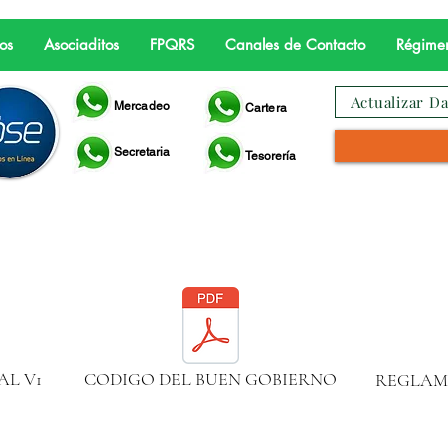
os
Asociaditos
FPQRS
Canales de Contacto
Régimen
Actualizar Da
Mercadeo
Cartera
Secretaria
Tesorería
AL V1
CODIGO DEL BUEN GOBIERNO
REGLAM